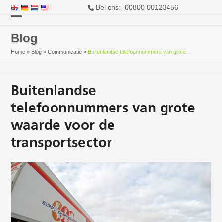
Bel ons: 00800 00123456
Open
Close
Blog
mobile
mobile
Home
»
Blog
»
Communicatie
»
Buitenlandse telefoonnummers van grote…
menu
menu
Buitenlandse
telefoonnummers van grote
waarde voor de
transportsector