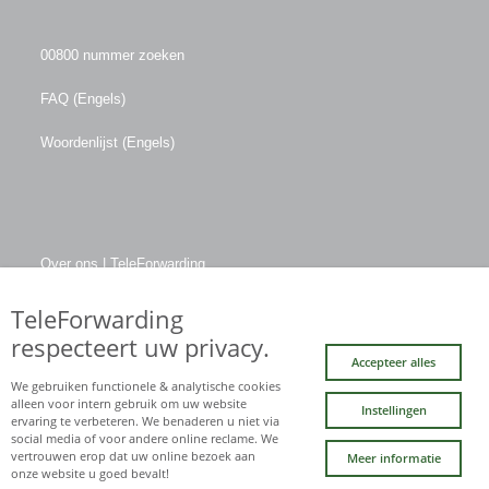
00800 nummer zoeken
FAQ (Engels)
Woordenlijst (Engels)
Over ons | TeleForwarding
Bedrijfsgegevens
TeleForwarding
respecteert uw privacy.
Accepteer alles
We gebruiken functionele & analytische cookies
Facebook
LinkedIn
Twitter
YouTube
alleen voor intern gebruik om uw website
Instellingen
(deprecated)
ervaring te verbeteren. We benaderen u niet via
social media of voor andere online reclame. We
vertrouwen erop dat uw online bezoek aan
Meer informatie
onze website u goed bevalt!