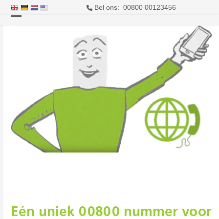
Bel ons: 00800 00123456
Open
Close
mobile
mobile
menu
menu
Eén uniek 00800 nummer voor