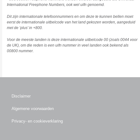
International Freephone Numbers, ook wel uifn genoemd.
Dit zijn internationale telefoonnummers en om deze te kunnen bellen moet
eerst de internationale uitbelcode van het land gekozen worden, aangeduid
met de ‘plus’ in +800.
Voor de meeste landen is deze internationale uitbelcode 00 (zoals 0044 voor
de UK), om die reden is een uifn nummer in veel landen ook bekend als
00800 nummer.
Disclaimer
Algemene voorwaarden
Privacy- en cookieverklaring