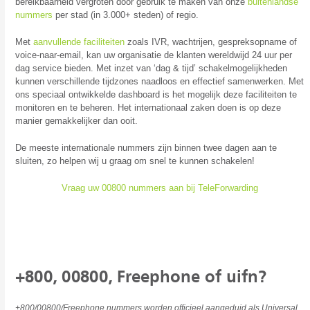
bereikbaarheid vergroten door gebruik te maken van onze
buitenlandse
nummers
per stad (in 3.000+ steden) of regio.
Met
aanvullende faciliteiten
zoals IVR, wachtrijen, gespreksopname of
voice-naar-email, kan uw organisatie de klanten wereldwijd 24 uur per
dag service bieden. Met inzet van ‘dag & tijd’ schakelmogelijkheden
kunnen verschillende tijdzones naadloos en effectief samenwerken. Met
ons speciaal ontwikkelde dashboard is het mogelijk deze faciliteiten te
monitoren en te beheren. Het internationaal zaken doen is op deze
manier gemakkelijker dan ooit.
De meeste internationale nummers zijn binnen twee dagen aan te
sluiten, zo helpen wij u graag om snel te kunnen schakelen!
Vraag uw 00800 nummers aan bij TeleForwarding
+800, 00800, Freephone of uifn?
+800/00800/Freephone nummers worden officieel aangeduid als Universal