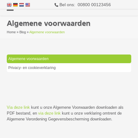
Bel ons: 00800 00123456
Open
Close
Algemene voorwaarden
mobile
mobile
Home
»
Blog
»
Algemene voorwaarden
menu
menu
Algemene voorwaarden
Privacy- en cookieverklaring
Via deze link
kunt u onze Algemene Voorwaarden downloaden als
PDF bestand, en
via deze link
kunt u onze verklaring omtrent de
Algemene Verordening Gegevensbescherming downloaden.