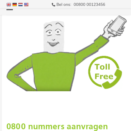
Bel ons: 00800 00123456
Open
Close
mobile
mobile
menu
menu
0800 nummers aanvragen